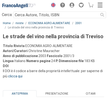
Menu
Cerca:
Main content
Home
riviste
ECONOMIA AGRO-ALIMENTARE
2001
Le strade del vino nella provincia di Treviso
Le strade del vino nella provincia di Treviso
Titolo Rivista
ECONOMIA AGRO-ALIMENTARE
Autori/Curatori
Christine Mauracher
Anno di pubblicazione
2003
Fascicolo
2001/3
Lingua
Italiano
Numero pagine
24
P.
Dimensione file
183 KB
DOI
Il DOI è il codice a barre della proprietà intellettuale: per saperne di
più
clicca qui
ANTEPRIMA
PRESENTAZIONE
CITAMI