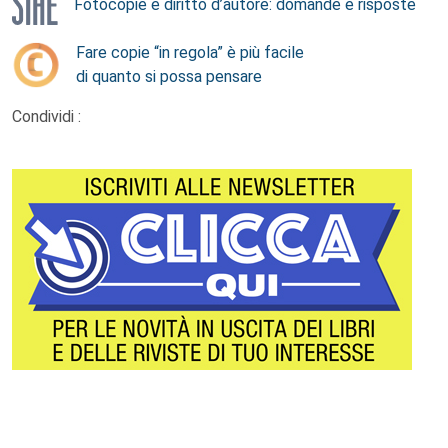
Fotocopie e diritto d’autore: domande e risposte
Fare copie “in regola” è più facile
di quanto si possa pensare
Condividi :
Footer