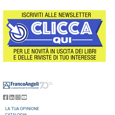
Footer
LA TUA OPINIONE
CATALOGHI