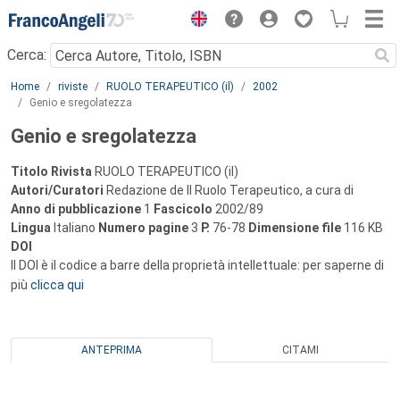
Menu
Cerca:
Main content
Home
riviste
RUOLO TERAPEUTICO (il)
2002
Genio e sregolatezza
Genio e sregolatezza
Titolo Rivista
RUOLO TERAPEUTICO (il)
Autori/Curatori
Redazione de Il Ruolo Terapeutico, a cura di
Anno di pubblicazione
1
Fascicolo
2002/89
Lingua
Italiano
Numero pagine
3
P.
76-78
Dimensione file
116 KB
DOI
Il DOI è il codice a barre della proprietà intellettuale: per saperne di
più
clicca qui
ANTEPRIMA
CITAMI