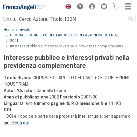
Menu
Cerca:
Main content
Home
riviste
GIORNALE DI DIRITTO DEL LAVORO E DI RELAZIONI INDUSTRIALI
2001
Interesse pubblico e interessi privati nella previdenza complementare
Interesse pubblico e interessi privati nella
previdenza complementare
Titolo Rivista
GIORNALE DI DIRITTO DEL LAVORO E DI RELAZIONI
INDUSTRIALI
Autori/Curatori
Gabriella Leone
Anno di pubblicazione
2002
Fascicolo
2001/90
Lingua
Italiano
Numero pagine
40
P.
Dimensione file
141 KB
DOI
Il DOI è il codice a barre della proprietà intellettuale: per saperne di
più
clicca qui