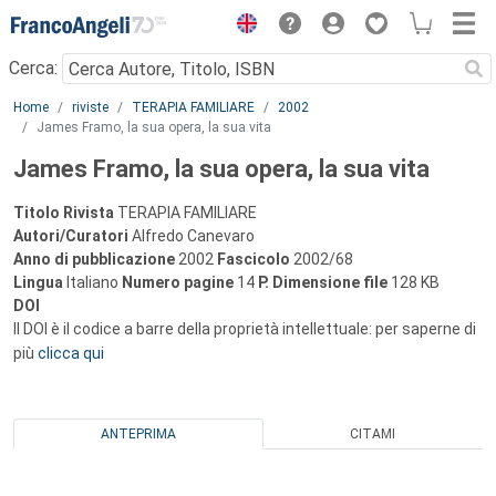
Menu
Cerca:
Main content
Home
riviste
TERAPIA FAMILIARE
2002
James Framo, la sua opera, la sua vita
James Framo, la sua opera, la sua vita
Titolo Rivista
TERAPIA FAMILIARE
Autori/Curatori
Alfredo Canevaro
Anno di pubblicazione
2002
Fascicolo
2002/68
Lingua
Italiano
Numero pagine
14
P.
Dimensione file
128 KB
DOI
Il DOI è il codice a barre della proprietà intellettuale: per saperne di
più
clicca qui
ANTEPRIMA
CITAMI