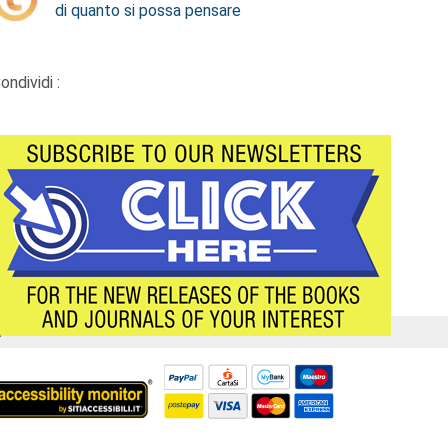
di quanto si possa pensare
ondividi :
Á