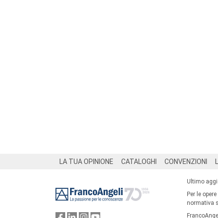
Footer
LA TUA OPINIONE
CATALOGHI
CONVENZIONI
Ultimo agg
Per le opere
normativa su
FrancoAngel