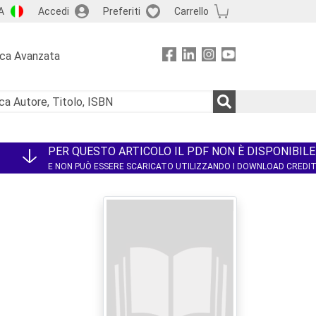
A
Accedi
Preferiti
Carrello
rca Avanzata
PER QUESTO ARTICOLO IL PDF NON È DISPONIBILE
E NON PUÒ ESSERE SCARICATO UTILIZZANDO I DOWNLOAD CREDI