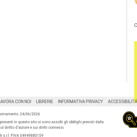
C
LAVORA CON NOI
LIBRERIE
INFORMATIVA PRIVACY
ACCESSIBILIT
iornamento: 24/06/2026
 presenti in questo sito si sono assolti gli obblighi previsti dalla
l diritto d'autore e sui diritti connessi.
i s.r.l. P.IVA 04949880159