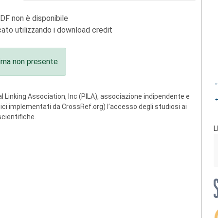
PDF non è disponibile
ato utilizzando i download credit
ima non presente
←
 Linking Association, Inc (PILA), associazione indipendente e
←
ogici implementati da CrossRef.org) l’accesso degli studiosi ai
scientifiche.
L