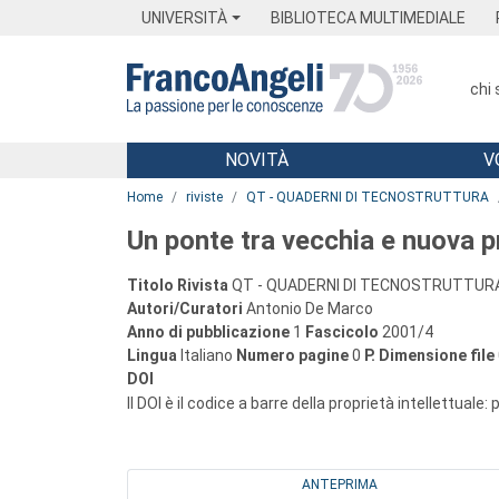
Menu
Main content
Footer
Menu
UNIVERSITÀ
BIBLIOTECA MULTIMEDIALE
chi
NOVITÀ
V
Main content
Home
riviste
QT - QUADERNI DI TECNOSTRUTTURA
Un ponte tra vecchia e nuova
Titolo Rivista
QT - QUADERNI DI TECNOSTRUTTUR
Autori/Curatori
Antonio De Marco
Anno di pubblicazione
1
Fascicolo
2001/4
Lingua
Italiano
Numero pagine
0
P.
Dimensione file
DOI
Il DOI è il codice a barre della proprietà intellettuale:
ANTEPRIMA