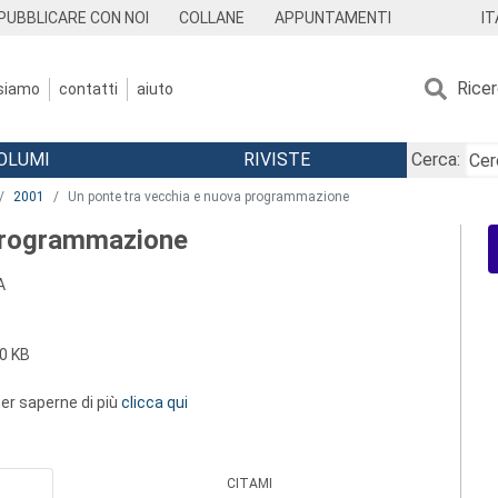
IT
PUBBLICARE CON NOI
COLLANE
APPUNTAMENTI
Rice
 siamo
contatti
aiuto
OLUMI
RIVISTE
Cerca:
2001
Un ponte tra vecchia e nuova programmazione
 programmazione
A
0 KB
 per saperne di più
clicca qui
CITAMI