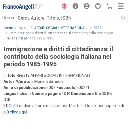
Menu
Cerca:
Main content
Home
riviste
AFFARI SOCIALI INTERNAZIONALI
2002
Immigrazione e diritti di cittadinanza: il contributo della sociologia
italiana nel periodo 1985-1995
Immigrazione e diritti di cittadinanza: il
contributo della sociologia italiana nel
periodo 1985-1995
Titolo Rivista
AFFARI SOCIALI INTERNAZIONALI
Autori/Curatori
Monica Simeoni
Anno di pubblicazione
2002
Fascicolo
2002/1
Lingua
Italiano
Numero pagine
10
P.
Dimensione file
30 KB
DOI
Il DOI è il codice a barre della proprietà intellettuale: per saperne di
più
clicca qui