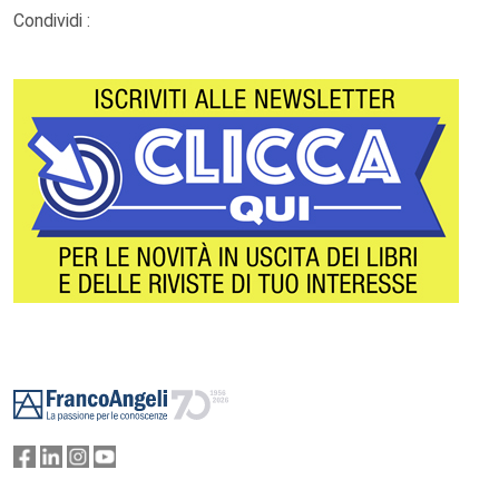
Condividi :
Footer