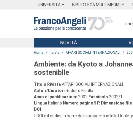
Menu
Main content
Footer
Menu
UNIVERSITÀ
BIBLIOTECA MULTIMEDIALE
chi
NOVITÀ
V
Main content
Home
riviste
AFFARI SOCIALI INTERNAZIONALI
200
Ambiente: da Kyoto a Johannesb
sostenibile
Titolo Rivista
AFFARI SOCIALI INTERNAZIONALI
Autori/Curatori
Rodolfo Fiorilla
Anno di pubblicazione
2002
Fascicolo
2002/1
Lingua
Italiano
Numero pagine
8
P.
Dimensione file
DOI
Il DOI è il codice a barre della proprietà intellettuale: