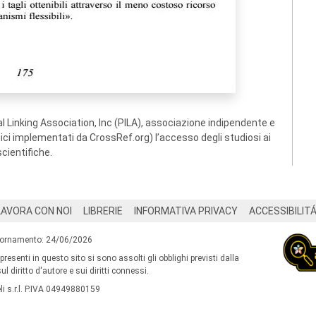
 Linking Association, Inc (PILA), associazione indipendente e
ogici implementati da CrossRef.org) l’accesso degli studiosi ai
scientifiche.
LAVORA CON NOI
LIBRERIE
INFORMATIVA PRIVACY
ACCESSIBILIT
iornamento: 24/06/2026
 presenti in questo sito si sono assolti gli obblighi previsti dalla
l diritto d'autore e sui diritti connessi.
i s.r.l. P.IVA 04949880159