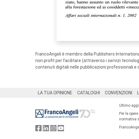
FrancoAngeli è membro della Publishers International
non profit per facilitare (attraverso i servizi tecnol
contenuti digitali nelle pubblicazioni professionali e 
Footer
LA TUA OPINIONE
CATALOGHI
CONVENZIONI
Ultimo agg
Per le opere
normativa su
FrancoAngel