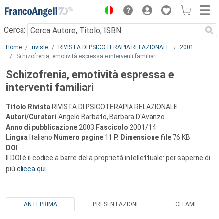
Menu
Cerca:
Main content
Home
riviste
RIVISTA DI PSICOTERAPIA RELAZIONALE
2001
Schizofrenia, emotività espressa e interventi familiari
Schizofrenia, emotività espressa e
interventi familiari
Titolo Rivista
RIVISTA DI PSICOTERAPIA RELAZIONALE
Autori/Curatori
Angelo Barbato, Barbara D'Avanzo
Anno di pubblicazione
2003
Fascicolo
2001/14
Lingua
Italiano
Numero pagine
11
P.
Dimensione file
76 KB
DOI
Il DOI è il codice a barre della proprietà intellettuale: per saperne di
più
clicca qui
ANTEPRIMA
PRESENTAZIONE
CITAMI