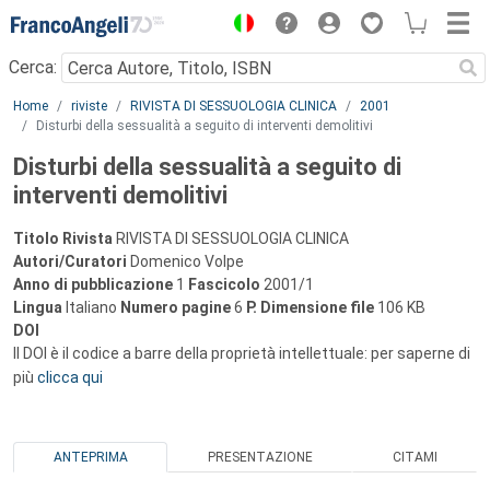
Menu
Cerca:
Main content
Home
riviste
RIVISTA DI SESSUOLOGIA CLINICA
2001
Disturbi della sessualità a seguito di interventi demolitivi
Disturbi della sessualità a seguito di
interventi demolitivi
Titolo Rivista
RIVISTA DI SESSUOLOGIA CLINICA
Autori/Curatori
Domenico Volpe
Anno di pubblicazione
1
Fascicolo
2001/1
Lingua
Italiano
Numero pagine
6
P.
Dimensione file
106 KB
DOI
Il DOI è il codice a barre della proprietà intellettuale: per saperne di
più
clicca qui
ANTEPRIMA
PRESENTAZIONE
CITAMI