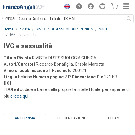
Menu
Cerca:
Main content
Home
riviste
RIVISTA DI SESSUOLOGIA CLINICA
2001
IVG e sessualità
IVG e sessualità
Titolo Rivista
RIVISTA DI SESSUOLOGIA CLINICA
Autori/Curatori
Riccardo Bonafiglia, Orsola Marotta
Anno di pubblicazione
1
Fascicolo
2001/1
Lingua
Italiano
Numero pagine
7
P.
Dimensione file
121 KB
DOI
Il DOI è il codice a barre della proprietà intellettuale: per saperne di
più
clicca qui
ANTEPRIMA
PRESENTAZIONE
CITAMI