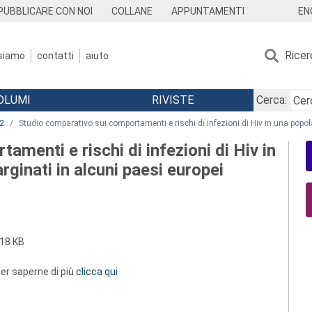
EN
PUBBLICARE CON NOI
COLLANE
APPUNTAMENTI
Ricer
 siamo
contatti
aiuto
OLUMI
RIVISTE
Cerca:
2
Studio comparativo sui comportamenti e rischi di infezioni di Hiv in una popol
menti e rischi di infezioni di Hiv in
ginati in alcuni paesi europei
18 KB
 per saperne di più
clicca qui