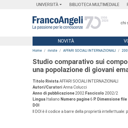
Menu
Main content
Footer
Menu
UNIVERSITÀ
BIBLIOTECA MULTIMEDIALE
chi
NOVITÀ
V
Main content
Home
riviste
AFFARI SOCIALI INTERNAZIONALI
200
Studio comparativo sui comporta
una popolazione di giovani emar
Titolo Rivista
AFFARI SOCIALI INTERNAZIONALI
Autori/Curatori
Anna Colucci
Anno di pubblicazione
2002
Fascicolo
2002/2
Lingua
Italiano
Numero pagine
6
P.
Dimensione file
DOI
Il DOI è il codice a barre della proprietà intellettuale: