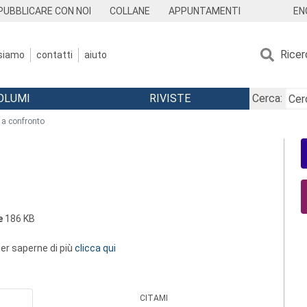
EN
PUBBLICARE CON NOI
COLLANE
APPUNTAMENTI
Ricer
 siamo
contatti
aiuto
OLUMI
RIVISTE
Cerca:
 a confronto
e
186 KB
 per saperne di più
clicca qui
CITAMI