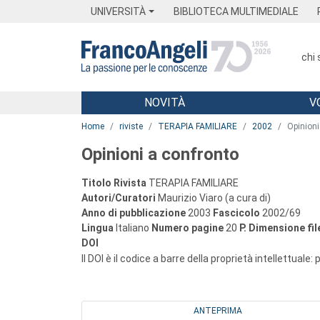
Menu
Main content
Footer
Menu
UNIVERSITÀ
BIBLIOTECA MULTIMEDIALE
chi
NOVITÀ
V
Main content
Home
riviste
TERAPIA FAMILIARE
2002
Opinioni
Opinioni a confronto
Titolo Rivista
TERAPIA FAMILIARE
Autori/Curatori
Maurizio Viaro (a cura di)
Anno di pubblicazione
2003
Fascicolo
2002/69
Lingua
Italiano
Numero pagine
20
P.
Dimensione fil
DOI
Il DOI è il codice a barre della proprietà intellettuale:
ANTEPRIMA