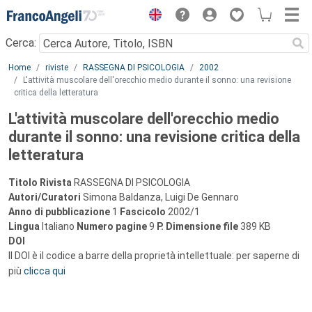
Menu
Cerca:
Main content
Home
riviste
RASSEGNA DI PSICOLOGIA
2002
L'attività muscolare dell'orecchio medio durante il sonno: una revisione
critica della letteratura
L'attività muscolare dell'orecchio medio
durante il sonno: una revisione critica della
letteratura
Titolo Rivista
RASSEGNA DI PSICOLOGIA
Autori/Curatori
Simona Baldanza, Luigi De Gennaro
Anno di pubblicazione
1
Fascicolo
2002/1
Lingua
Italiano
Numero pagine
9
P.
Dimensione file
389 KB
DOI
Il DOI è il codice a barre della proprietà intellettuale: per saperne di
più
clicca qui