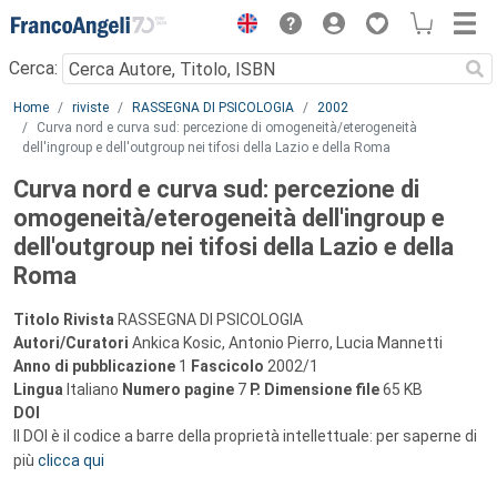
Menu
Cerca:
Main content
Home
riviste
RASSEGNA DI PSICOLOGIA
2002
Curva nord e curva sud: percezione di omogeneità/eterogeneità
dell'ingroup e dell'outgroup nei tifosi della Lazio e della Roma
Curva nord e curva sud: percezione di
omogeneità/eterogeneità dell'ingroup e
dell'outgroup nei tifosi della Lazio e della
Roma
Titolo Rivista
RASSEGNA DI PSICOLOGIA
Autori/Curatori
Ankica Kosic, Antonio Pierro, Lucia Mannetti
Anno di pubblicazione
1
Fascicolo
2002/1
Lingua
Italiano
Numero pagine
7
P.
Dimensione file
65 KB
DOI
Il DOI è il codice a barre della proprietà intellettuale: per saperne di
più
clicca qui