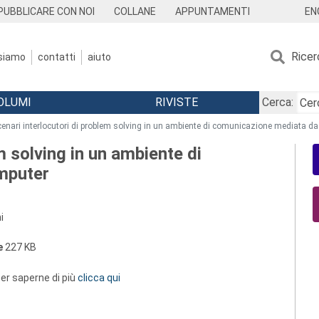
EN
PUBBLICARE CON NOI
COLLANE
APPUNTAMENTI
Ricer
 siamo
contatti
aiuto
OLUMI
RIVISTE
Cerca:
cenari interlocutori di problem solving in un ambiente di comunicazione mediata d
m solving in un ambiente di
mputer
i
e
227 KB
 per saperne di più
clicca qui