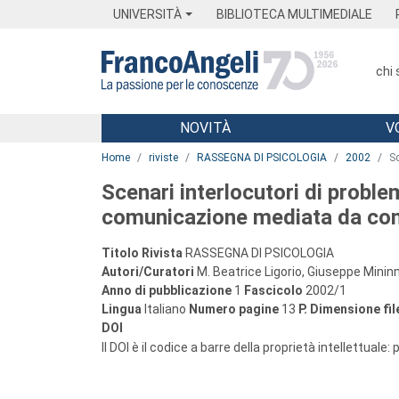
Menu
Main content
Footer
Menu
UNIVERSITÀ
BIBLIOTECA MULTIMEDIALE
chi
NOVITÀ
V
Main content
Home
riviste
RASSEGNA DI PSICOLOGIA
2002
S
Scenari interlocutori di proble
comunicazione mediata da co
Titolo Rivista
RASSEGNA DI PSICOLOGIA
Autori/Curatori
M. Beatrice Ligorio, Giuseppe Mininn
Anno di pubblicazione
1
Fascicolo
2002/1
Lingua
Italiano
Numero pagine
13
P.
Dimensione fil
DOI
Il DOI è il codice a barre della proprietà intellettuale: