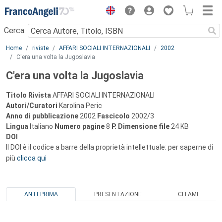
Menu
Cerca:
Main content
Home
riviste
AFFARI SOCIALI INTERNAZIONALI
2002
C'era una volta la Jugoslavia
C'era una volta la Jugoslavia
Titolo Rivista
AFFARI SOCIALI INTERNAZIONALI
Autori/Curatori
Karolina Peric
Anno di pubblicazione
2002
Fascicolo
2002/3
Lingua
Italiano
Numero pagine
8
P.
Dimensione file
24 KB
DOI
Il DOI è il codice a barre della proprietà intellettuale: per saperne di
più
clicca qui
ANTEPRIMA
PRESENTAZIONE
CITAMI