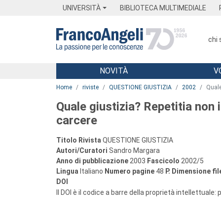
Menu
Main content
Footer
Menu
UNIVERSITÀ
BIBLIOTECA MULTIMEDIALE
chi
NOVITÀ
V
Main content
Home
riviste
QUESTIONE GIUSTIZIA
2002
Quale
Quale giustizia? Repetitia non 
carcere
Titolo Rivista
QUESTIONE GIUSTIZIA
Autori/Curatori
Sandro Margara
Anno di pubblicazione
2003
Fascicolo
2002/5
Lingua
Italiano
Numero pagine
48
P.
Dimensione fil
DOI
Il DOI è il codice a barre della proprietà intellettuale: