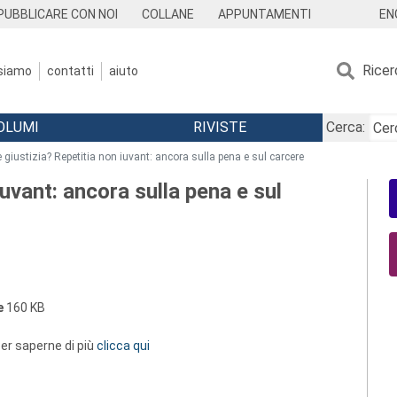
EN
PUBBLICARE CON NOI
COLLANE
APPUNTAMENTI
Ricer
 siamo
contatti
aiuto
OLUMI
RIVISTE
Cerca:
 giustizia? Repetitia non iuvant: ancora sulla pena e sul carcere
iuvant: ancora sulla pena e sul
e
160 KB
 per saperne di più
clicca qui