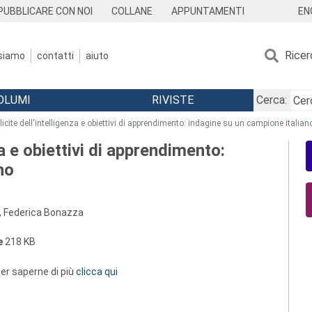
EN
PUBBLICARE CON NOI
COLLANE
APPUNTAMENTI
Ricer
 siamo
contatti
aiuto
OLUMI
RIVISTE
Cerca:
licite dell'intelligenza e obiettivi di apprendimento: indagine su un campione italian
za e obiettivi di apprendimento:
no
i, Federica Bonazza
e
218 KB
 per saperne di più
clicca qui