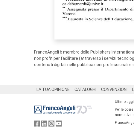
FrancoAngeli è membro della Publishers International
non profit per facilitare (attraverso i servizi tecnol
contenuti digitali nelle pubblicazioni professionali e 
Footer
LA TUA OPINIONE
CATALOGHI
CONVENZIONI
Ultimo agg
Per le opere
normativa su
FrancoAngel