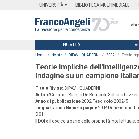
Menu
Main content
Footer
Menu
UNIVERSITÀ
BIBLIOTECA MULTIMEDIALE
chi
NOVITÀ
V
Main content
Home
riviste
DiPAV - QUADERNI
2002
Teorie imp
Teorie implicite dell'intelligen
indagine su un campione italia
Titolo Rivista
DiPAV - QUADERNI
Autori/Curatori
Bianca De Bernardi, Sabrina Lazzer
Anno di pubblicazione
2002
Fascicolo
2002/5
Lingua
Italiano
Numero pagine
20
P.
Dimensione fil
DOI
Il DOI è il codice a barre della proprietà intellettuale: