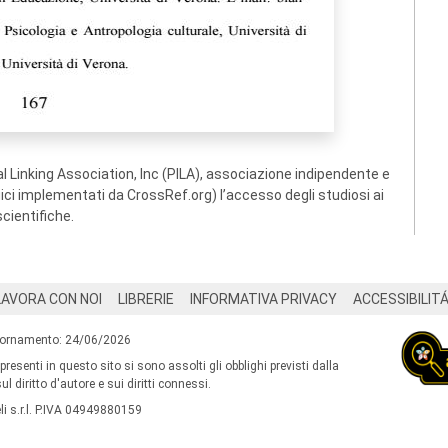
 Linking Association, Inc (PILA), associazione indipendente e
ogici implementati da CrossRef.org) l’accesso degli studiosi ai
scientifiche.
LAVORA CON NOI
LIBRERIE
INFORMATIVA PRIVACY
ACCESSIBILIT
iornamento: 24/06/2026
 presenti in questo sito si sono assolti gli obblighi previsti dalla
l diritto d'autore e sui diritti connessi.
i s.r.l. P.IVA 04949880159