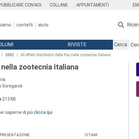
EN
PUBBLICARE CON NOI
COLLANE
APPUNTAMENTI
Ricer
 siamo
contatti
aiuto
OLUMI
RIVISTE
Cerca:
2002
Gli effetti distributivi della Pac nella zootecnia italiana
c nella zootecnia italiana
ria
o Soregaroli
e
213 KB
 per saperne di più
clicca qui
PRESENTAZIONE
CITAMI