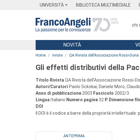
Menu
Main content
Footer
Menu
UNIVERSITÀ
BIBLIOTECA MULTIMEDIALE
chi
NOVITÀ
V
Main content
Home
riviste
QA Rivista dell’Associazione Rossi-Doria
Gli effetti distributivi della Pa
Titolo Rivista
QA Rivista dell’Associazione Rossi-Do
Autori/Curatori
Paolo Sckokai, Daniele Moro, Claudi
Anno di pubblicazione
2003
Fascicolo
2002/3
Lingua
Italiano
Numero pagine
32
P.
Dimensione fil
DOI
Il DOI è il codice a barre della proprietà intellettuale:
ANTEPRIMA