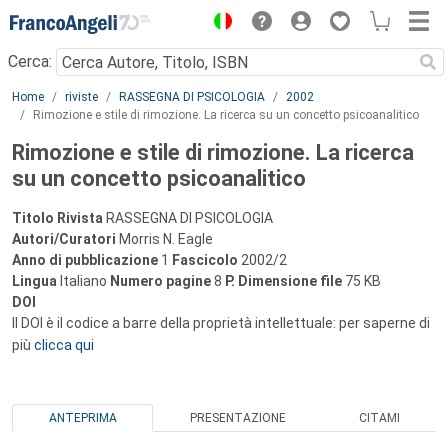
Menu
Cerca:
Main content
Home
riviste
RASSEGNA DI PSICOLOGIA
2002
Rimozione e stile di rimozione. La ricerca su un concetto psicoanalitico
Rimozione e stile di rimozione. La ricerca
su un concetto psicoanalitico
Titolo Rivista
RASSEGNA DI PSICOLOGIA
Autori/Curatori
Morris N. Eagle
Anno di pubblicazione
1
Fascicolo
2002/2
Lingua
Italiano
Numero pagine
8
P.
Dimensione file
75 KB
DOI
Il DOI è il codice a barre della proprietà intellettuale: per saperne di
più
clicca qui
ANTEPRIMA
PRESENTAZIONE
CITAMI