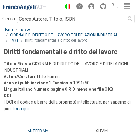
Menu
Cerca:
Main content
Home
riviste
GIORNALE DI DIRITTO DEL LAVORO E DI RELAZIONI INDUSTRIALI
1991
Diritti fondamentali e diritto del lavoro
Diritti fondamentali e diritto del lavoro
Titolo Rivista
GIORNALE DI DIRITTO DEL LAVORO E DI RELAZIONI
INDUSTRIALI
Autori/Curatori
Thilo Ramm
Anno di pubblicazione
1
Fascicolo
1991/50
Lingua
Italiano
Numero pagine
0
P.
Dimensione file
0 KB
DOI
Il DOI è il codice a barre della proprietà intellettuale: per saperne di
più
clicca qui
ANTEPRIMA
CITAMI