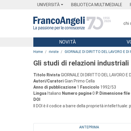
Menu
Main content
Footer
Menu
UNIVERSITÀ
BIBLIOTECA MULTIMEDIALE
chi
NOVITÀ
V
Main content
Home
riviste
GIORNALE DI DIRITTO DEL LAVORO E DI 
Gli studi di relazioni industria
Titolo Rivista
GIORNALE DI DIRITTO DEL LAVORO E D
Autori/Curatori
Gian Primo Cella
Anno di pubblicazione
1
Fascicolo
1992/53
Lingua
Italiano
Numero pagine
0
P.
Dimensione file
DOI
Il DOI è il codice a barre della proprietà intellettuale:
ANTEPRIMA