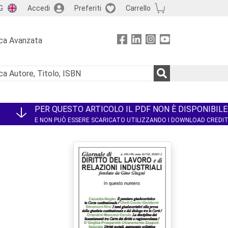
G
Accedi
Preferiti
Carrello
ca Avanzata
PER QUESTO ARTICOLO IL PDF NON È DISPONIBILE
E NON PUÒ ESSERE SCARICATO UTILIZZANDO I DOWNLOAD CREDI