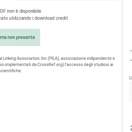
PDF non è disponibile
ato utilizzando i download credit
ima non presente
←
 Linking Association, Inc (PILA), associazione indipendente e
←
ogici implementati da CrossRef.org) l’accesso degli studiosi ai
scientifiche.
L