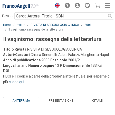
Menu
Cerca:
Main content
Home
riviste
RIVISTA DI SESSUOLOGIA CLINICA
2001
Il vaginismo: rassegna della letteratura
Il vaginismo: rassegna della letteratura
Titolo Rivista
RIVISTA DI SESSUOLOGIA CLINICA
Autori/Curatori
Chiara Simonelli, Adele Fabrizi, Margherita Napoli
Anno di pubblicazione
2003
Fascicolo
2001/2
Lingua
Italiano
Numero pagine
13
P.
Dimensione file
133 KB
DOI
Il DOI è il codice a barre della proprietà intellettuale: per saperne di
più
clicca qui
ANTEPRIMA
PRESENTAZIONE
CITAMI