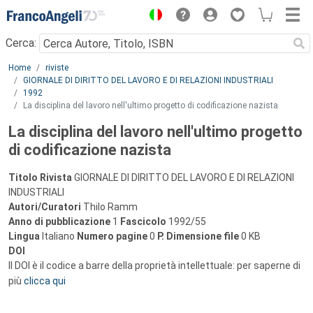
Menu
Cerca:
Main content
Home
riviste
GIORNALE DI DIRITTO DEL LAVORO E DI RELAZIONI INDUSTRIALI
1992
La disciplina del lavoro nell'ultimo progetto di codificazione nazista
La disciplina del lavoro nell'ultimo progetto
di codificazione nazista
Titolo Rivista
GIORNALE DI DIRITTO DEL LAVORO E DI RELAZIONI
INDUSTRIALI
Autori/Curatori
Thilo Ramm
Anno di pubblicazione
1
Fascicolo
1992/55
Lingua
Italiano
Numero pagine
0
P.
Dimensione file
0 KB
DOI
Il DOI è il codice a barre della proprietà intellettuale: per saperne di
più
clicca qui