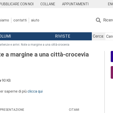
EN
PUBBLICARE CON NOI
COLLANE
APPUNTAMENTI
Ricer
 siamo
contatti
aiuto
OLUMI
RIVISTE
Cerca:
partenze e arrivi. Note a margine a una città-crocevia
ote a margine a una città-crocevia
e
90 KB
 per saperne di più
clicca qui
PRESENTAZIONE
CITAMI