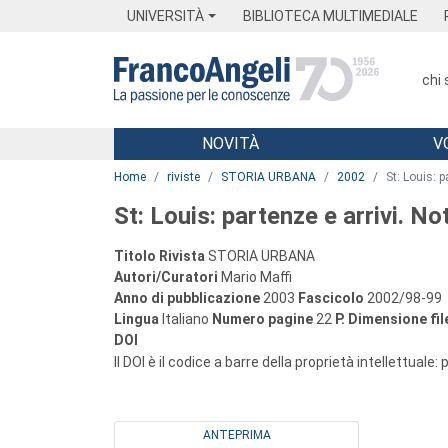
Menu
Main content
Footer
Menu
UNIVERSITÀ
BIBLIOTECA MULTIMEDIALE
chi
NOVITÀ
V
Main content
Home
riviste
STORIA URBANA
2002
St: Louis: 
St: Louis: partenze e arrivi. N
Titolo Rivista
STORIA URBANA
Autori/Curatori
Mario Maffi
Anno di pubblicazione
2003
Fascicolo
2002/98-99
Lingua
Italiano
Numero pagine
22
P.
Dimensione fil
DOI
Il DOI è il codice a barre della proprietà intellettuale:
ANTEPRIMA