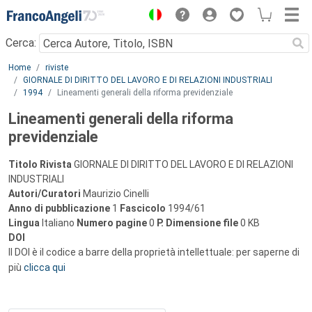
Menu
Cerca:
Main content
Home
riviste
GIORNALE DI DIRITTO DEL LAVORO E DI RELAZIONI INDUSTRIALI
1994
Lineamenti generali della riforma previdenziale
Lineamenti generali della riforma
previdenziale
Titolo Rivista
GIORNALE DI DIRITTO DEL LAVORO E DI RELAZIONI
INDUSTRIALI
Autori/Curatori
Maurizio Cinelli
Anno di pubblicazione
1
Fascicolo
1994/61
Lingua
Italiano
Numero pagine
0
P.
Dimensione file
0 KB
DOI
Il DOI è il codice a barre della proprietà intellettuale: per saperne di
più
clicca qui