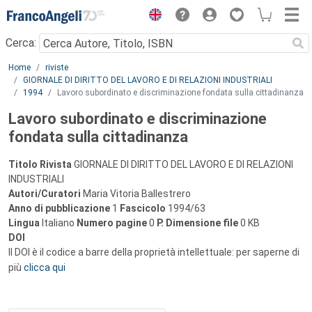
Menu
Cerca:
Main content
Home
riviste
GIORNALE DI DIRITTO DEL LAVORO E DI RELAZIONI INDUSTRIALI
1994
Lavoro subordinato e discriminazione fondata sulla cittadinanza
Lavoro subordinato e discriminazione
fondata sulla cittadinanza
Titolo Rivista
GIORNALE DI DIRITTO DEL LAVORO E DI RELAZIONI
INDUSTRIALI
Autori/Curatori
Maria Vitoria Ballestrero
Anno di pubblicazione
1
Fascicolo
1994/63
Lingua
Italiano
Numero pagine
0
P.
Dimensione file
0 KB
DOI
Il DOI è il codice a barre della proprietà intellettuale: per saperne di
più
clicca qui