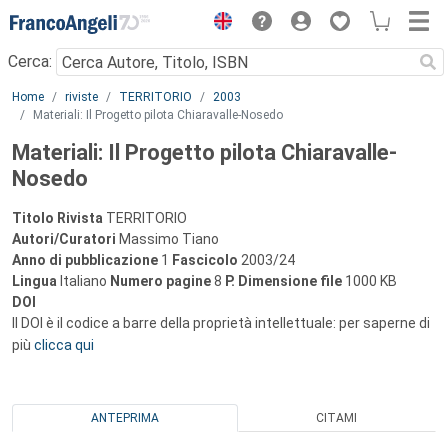
Menu
Cerca:
Main content
Home
riviste
TERRITORIO
2003
Materiali: Il Progetto pilota Chiaravalle-Nosedo
Materiali: Il Progetto pilota Chiaravalle-
Nosedo
Titolo Rivista
TERRITORIO
Autori/Curatori
Massimo Tiano
Anno di pubblicazione
1
Fascicolo
2003/24
Lingua
Italiano
Numero pagine
8
P.
Dimensione file
1000 KB
DOI
Il DOI è il codice a barre della proprietà intellettuale: per saperne di
più
clicca qui
ANTEPRIMA
CITAMI