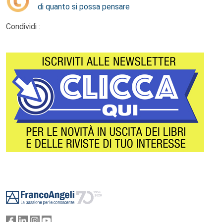
di quanto si possa pensare
Condividi :
Footer