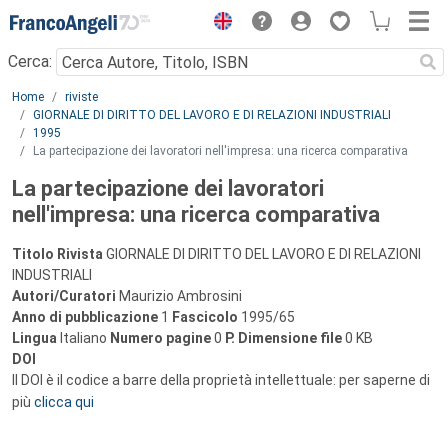
Menu
Cerca:
Main content
Home
riviste
GIORNALE DI DIRITTO DEL LAVORO E DI RELAZIONI INDUSTRIALI
1995
La partecipazione dei lavoratori nell'impresa: una ricerca comparativa
La partecipazione dei lavoratori
nell'impresa: una ricerca comparativa
Titolo Rivista
GIORNALE DI DIRITTO DEL LAVORO E DI RELAZIONI
INDUSTRIALI
Autori/Curatori
Maurizio Ambrosini
Anno di pubblicazione
1
Fascicolo
1995/65
Lingua
Italiano
Numero pagine
0
P.
Dimensione file
0 KB
DOI
Il DOI è il codice a barre della proprietà intellettuale: per saperne di
più
clicca qui