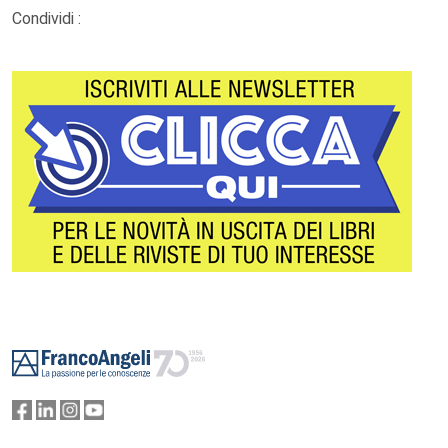
Condividi :
Footer