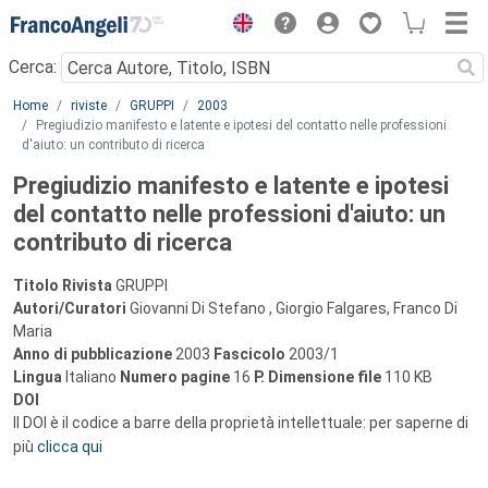
Menu
Cerca:
Main content
Home
riviste
GRUPPI
2003
Pregiudizio manifesto e latente e ipotesi del contatto nelle professioni
d'aiuto: un contributo di ricerca
Pregiudizio manifesto e latente e ipotesi
del contatto nelle professioni d'aiuto: un
contributo di ricerca
Titolo Rivista
GRUPPI
Autori/Curatori
Giovanni Di Stefano , Giorgio Falgares, Franco Di
Maria
Anno di pubblicazione
2003
Fascicolo
2003/1
Lingua
Italiano
Numero pagine
16
P.
Dimensione file
110 KB
DOI
Il DOI è il codice a barre della proprietà intellettuale: per saperne di
più
clicca qui