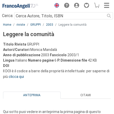
Menu
Cerca:
Main content
Home
riviste
GRUPPI
2003
Leggere la comunità
Leggere la comunità
Titolo Rivista
GRUPPI
Autori/Curatori
Monica Mandalà
Anno di pubblicazione
2003
Fascicolo
2003/1
Lingua
Italiano
Numero pagine
6
P.
Dimensione file
42 KB
DOI
Il DOI è il codice a barre della proprietà intellettuale: per saperne di
più
clicca qui
ANTEPRIMA
CITAMI
Qui sotto puoi vedere in anteprima la prima pagina di questo