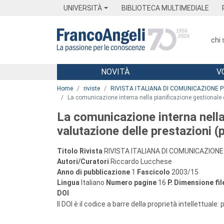
Menu
Main content
Footer
Menu
UNIVERSITÀ
BIBLIOTECA MULTIMEDIALE
chi
NOVITÀ
V
Main content
Home
riviste
RIVISTA ITALIANA DI COMUNICAZIONE 
La comunicazione interna nella pianificazione gestionale 
La comunicazione interna nella 
valutazione delle prestazioni 
Titolo Rivista
RIVISTA ITALIANA DI COMUNICAZIONE
Autori/Curatori
Riccardo Lucchese
Anno di pubblicazione
1
Fascicolo
2003/15
Lingua
Italiano
Numero pagine
16
P.
Dimensione fil
DOI
Il DOI è il codice a barre della proprietà intellettuale: