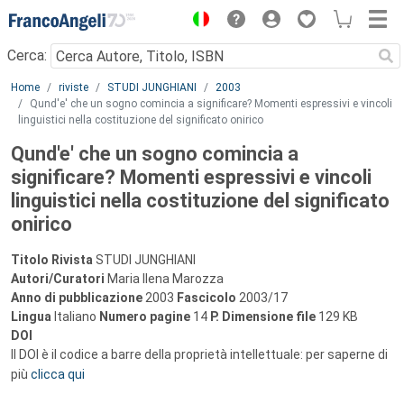
Menu
Cerca:
Main content
Home
riviste
STUDI JUNGHIANI
2003
Qund'e' che un sogno comincia a significare? Momenti espressivi e vincoli
linguistici nella costituzione del significato onirico
Qund'e' che un sogno comincia a
significare? Momenti espressivi e vincoli
linguistici nella costituzione del significato
onirico
Titolo Rivista
STUDI JUNGHIANI
Autori/Curatori
Maria Ilena Marozza
Anno di pubblicazione
2003
Fascicolo
2003/17
Lingua
Italiano
Numero pagine
14
P.
Dimensione file
129 KB
DOI
Il DOI è il codice a barre della proprietà intellettuale: per saperne di
più
clicca qui