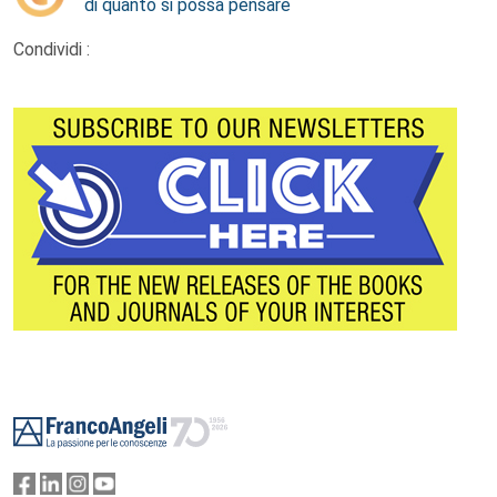
di quanto si possa pensare
Condividi :
Footer