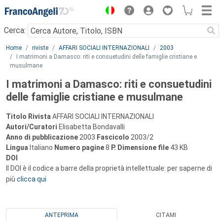
Menu
Cerca:
Main content
Home
riviste
AFFARI SOCIALI INTERNAZIONALI
2003
I matrimoni a Damasco: riti e consuetudini delle famiglie cristiane e
musulmane
I matrimoni a Damasco: riti e consuetudini
delle famiglie cristiane e musulmane
Titolo Rivista
AFFARI SOCIALI INTERNAZIONALI
Autori/Curatori
Elisabetta Bondavalli
Anno di pubblicazione
2003
Fascicolo
2003/2
Lingua
Italiano
Numero pagine
8
P.
Dimensione file
43 KB
DOI
Il DOI è il codice a barre della proprietà intellettuale: per saperne di
più
clicca qui
ANTEPRIMA
CITAMI