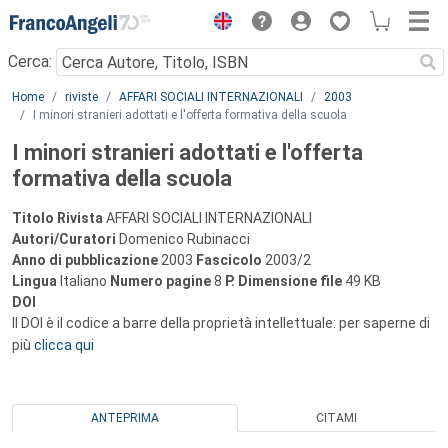
Menu
Cerca:
Main content
Home
riviste
AFFARI SOCIALI INTERNAZIONALI
2003
I minori stranieri adottati e l'offerta formativa della scuola
I minori stranieri adottati e l'offerta
formativa della scuola
Titolo Rivista
AFFARI SOCIALI INTERNAZIONALI
Autori/Curatori
Domenico Rubinacci
Anno di pubblicazione
2003
Fascicolo
2003/2
Lingua
Italiano
Numero pagine
8
P.
Dimensione file
49 KB
DOI
Il DOI è il codice a barre della proprietà intellettuale: per saperne di
più
clicca qui
ANTEPRIMA
CITAMI