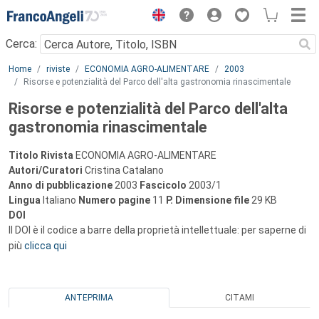
Menu
Cerca:
Main content
Home
riviste
ECONOMIA AGRO-ALIMENTARE
2003
Risorse e potenzialità del Parco dell'alta gastronomia rinascimentale
Risorse e potenzialità del Parco dell'alta
gastronomia rinascimentale
Titolo Rivista
ECONOMIA AGRO-ALIMENTARE
Autori/Curatori
Cristina Catalano
Anno di pubblicazione
2003
Fascicolo
2003/1
Lingua
Italiano
Numero pagine
11
P.
Dimensione file
29 KB
DOI
Il DOI è il codice a barre della proprietà intellettuale: per saperne di
più
clicca qui
ANTEPRIMA
CITAMI