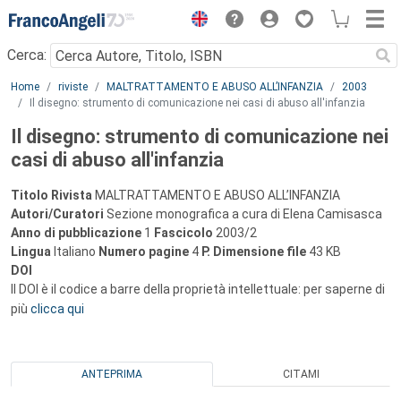
Menu
Cerca:
Main content
Home
riviste
MALTRATTAMENTO E ABUSO ALL’INFANZIA
2003
Il disegno: strumento di comunicazione nei casi di abuso all'infanzia
Il disegno: strumento di comunicazione nei
casi di abuso all'infanzia
Titolo Rivista
MALTRATTAMENTO E ABUSO ALL’INFANZIA
Autori/Curatori
Sezione monografica a cura di Elena Camisasca
Anno di pubblicazione
1
Fascicolo
2003/2
Lingua
Italiano
Numero pagine
4
P.
Dimensione file
43 KB
DOI
Il DOI è il codice a barre della proprietà intellettuale: per saperne di
più
clicca qui
ANTEPRIMA
CITAMI