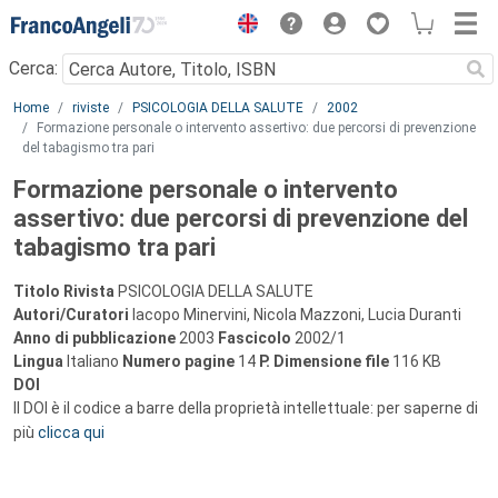
Menu
Cerca:
Main content
Home
riviste
PSICOLOGIA DELLA SALUTE
2002
Formazione personale o intervento assertivo: due percorsi di prevenzione
del tabagismo tra pari
Formazione personale o intervento
assertivo: due percorsi di prevenzione del
tabagismo tra pari
Titolo Rivista
PSICOLOGIA DELLA SALUTE
Autori/Curatori
Iacopo Minervini, Nicola Mazzoni, Lucia Duranti
Anno di pubblicazione
2003
Fascicolo
2002/1
Lingua
Italiano
Numero pagine
14
P.
Dimensione file
116 KB
DOI
Il DOI è il codice a barre della proprietà intellettuale: per saperne di
più
clicca qui