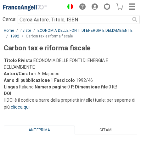
Menu
Cerca:
Main content
Home
riviste
ECONOMIA DELLE FONTI DI ENERGIA E DELL’AMBIENTE
1992
Carbon tax e riforma fiscale
Carbon tax e riforma fiscale
Titolo Rivista
ECONOMIA DELLE FONTI DI ENERGIA E
DELL’AMBIENTE
Autori/Curatori
A. Majocco
Anno di pubblicazione
1
Fascicolo
1992/46
Lingua
Italiano
Numero pagine
0
P.
Dimensione file
0 KB
DOI
Il DOI è il codice a barre della proprietà intellettuale: per saperne di
più
clicca qui
ANTEPRIMA
CITAMI