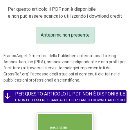
Per questo articolo il PDF non è disponibile
e non può essere scaricato utilizzando i download credit
Anteprima non presente
FrancoAngeli è membro della Publishers International Linking
Association, Inc (PILA), associazione indipendente e non profit per
facilitare (attraverso i servizi tecnologici implementati da
CrossRef.org) l’accesso degli studiosi ai contenuti digitali nelle
pubblicazioni professionali e scientifiche.
PER QUESTO ARTICOLO IL PDF NON È DISPONIBILE
E NON PUÒ ESSERE SCARICATO UTILIZZANDO I DOWNLOAD CREDIT