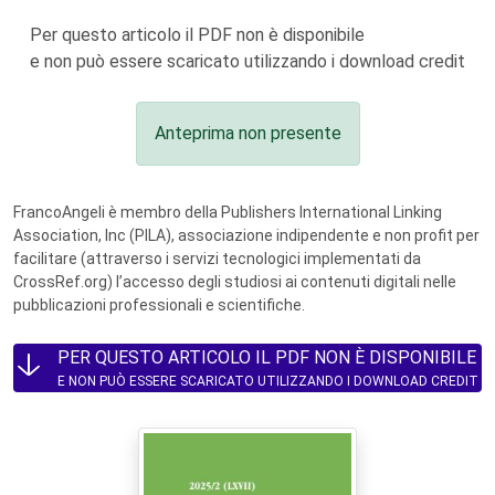
Per questo articolo il PDF non è disponibile
e non può essere scaricato utilizzando i download credit
Anteprima non presente
FrancoAngeli è membro della Publishers International Linking
Association, Inc (PILA), associazione indipendente e non profit per
facilitare (attraverso i servizi tecnologici implementati da
CrossRef.org) l’accesso degli studiosi ai contenuti digitali nelle
pubblicazioni professionali e scientifiche.
PER QUESTO ARTICOLO IL PDF NON È DISPONIBILE
E NON PUÒ ESSERE SCARICATO UTILIZZANDO I DOWNLOAD CREDIT