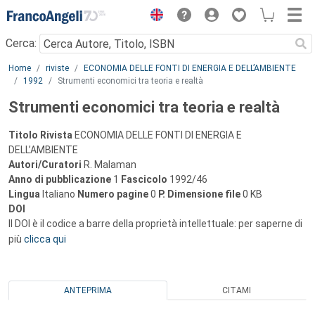
Menu
Cerca:
Main content
Home
riviste
ECONOMIA DELLE FONTI DI ENERGIA E DELL’AMBIENTE
1992
Strumenti economici tra teoria e realtà
Strumenti economici tra teoria e realtà
Titolo Rivista
ECONOMIA DELLE FONTI DI ENERGIA E
DELL’AMBIENTE
Autori/Curatori
R. Malaman
Anno di pubblicazione
1
Fascicolo
1992/46
Lingua
Italiano
Numero pagine
0
P.
Dimensione file
0 KB
DOI
Il DOI è il codice a barre della proprietà intellettuale: per saperne di
più
clicca qui
ANTEPRIMA
CITAMI