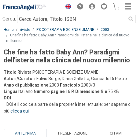
Menu
Cerca:
Main content
Home
riviste
PSICOTERAPIA E SCIENZE UMANE
2003
Che fine ha fatto Baby Ann? Paradigmi dell'isteria nella clinica del nuovo
millennio
Che fine ha fatto Baby Ann? Paradigmi
dell'isteria nella clinica del nuovo millennio
Titolo Rivista
PSICOTERAPIA E SCIENZE UMANE
Autori/Curatori
Fulvio Sorge, Diana Galletta, Giancarlo Di Pietro
Anno di pubblicazione
2003
Fascicolo
2003/3
Lingua
Italiano
Numero pagine
16
P.
Dimensione file
75 KB
DOI
Il DOI è il codice a barre della proprietà intellettuale: per saperne di
più
clicca qui
ANTEPRIMA
PRESENTAZIONE
CITAMI