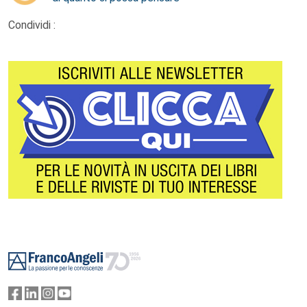
Condividi :
Footer