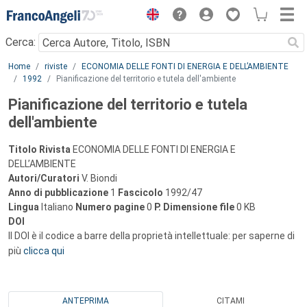
Menu
Cerca:
Main content
Home
riviste
ECONOMIA DELLE FONTI DI ENERGIA E DELL’AMBIENTE
1992
Pianificazione del territorio e tutela dell'ambiente
Pianificazione del territorio e tutela
dell'ambiente
Titolo Rivista
ECONOMIA DELLE FONTI DI ENERGIA E
DELL’AMBIENTE
Autori/Curatori
V. Biondi
Anno di pubblicazione
1
Fascicolo
1992/47
Lingua
Italiano
Numero pagine
0
P.
Dimensione file
0 KB
DOI
Il DOI è il codice a barre della proprietà intellettuale: per saperne di
più
clicca qui
ANTEPRIMA
CITAMI