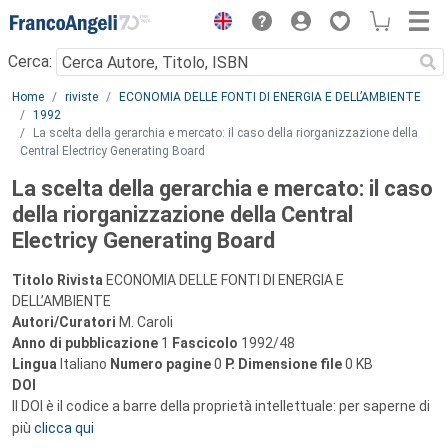
Menu
Cerca:
Main content
Home
riviste
ECONOMIA DELLE FONTI DI ENERGIA E DELL’AMBIENTE
1992
La scelta della gerarchia e mercato: il caso della riorganizzazione della
Central Electricy Generating Board
La scelta della gerarchia e mercato: il caso
della riorganizzazione della Central
Electricy Generating Board
Titolo Rivista
ECONOMIA DELLE FONTI DI ENERGIA E
DELL’AMBIENTE
Autori/Curatori
M. Caroli
Anno di pubblicazione
1
Fascicolo
1992/48
Lingua
Italiano
Numero pagine
0
P.
Dimensione file
0 KB
DOI
Il DOI è il codice a barre della proprietà intellettuale: per saperne di
più
clicca qui