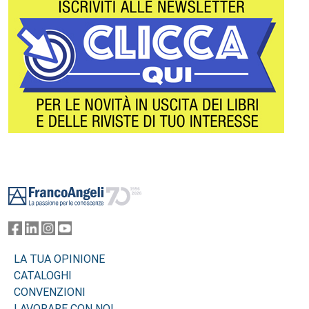
Footer
LA TUA OPINIONE
CATALOGHI
CONVENZIONI
LAVORARE CON NOI