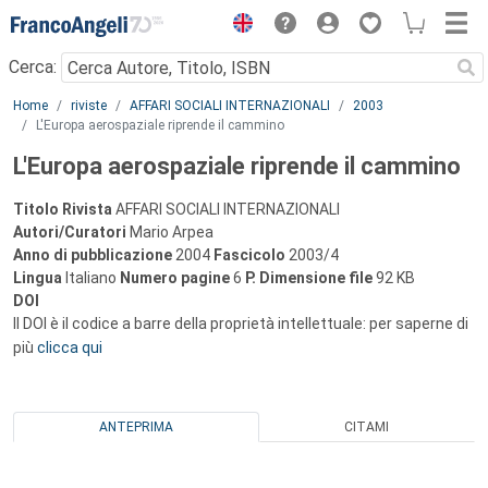
Menu
Cerca:
Main content
Home
riviste
AFFARI SOCIALI INTERNAZIONALI
2003
L'Europa aerospaziale riprende il cammino
L'Europa aerospaziale riprende il cammino
Titolo Rivista
AFFARI SOCIALI INTERNAZIONALI
Autori/Curatori
Mario Arpea
Anno di pubblicazione
2004
Fascicolo
2003/4
Lingua
Italiano
Numero pagine
6
P.
Dimensione file
92 KB
DOI
Il DOI è il codice a barre della proprietà intellettuale: per saperne di
più
clicca qui
ANTEPRIMA
CITAMI