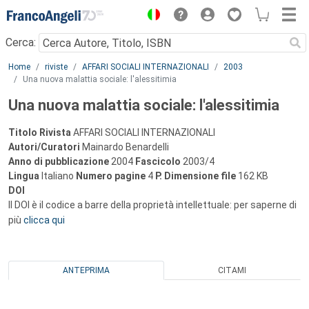
Menu
Cerca:
Main content
Home
riviste
AFFARI SOCIALI INTERNAZIONALI
2003
Una nuova malattia sociale: l'alessitimia
Una nuova malattia sociale: l'alessitimia
Titolo Rivista
AFFARI SOCIALI INTERNAZIONALI
Autori/Curatori
Mainardo Benardelli
Anno di pubblicazione
2004
Fascicolo
2003/4
Lingua
Italiano
Numero pagine
4
P.
Dimensione file
162 KB
DOI
Il DOI è il codice a barre della proprietà intellettuale: per saperne di
più
clicca qui
ANTEPRIMA
CITAMI