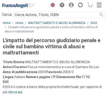
Menu
Cerca:
Main content
Home
riviste
MALTRATTAMENTO E ABUSO ALL’INFANZIA
2003
L'impatto del percorso giudiziario penale e civile sul bambino vittima di
abusi e maltrattamenti
L'impatto del percorso giudiziario penale e
civile sul bambino vittima di abusi e
maltrattamenti
Titolo Rivista
MALTRATTAMENTO E ABUSO ALL’INFANZIA
Autori/Curatori
Focus monotematico a cura di Gaetano De Leo
Anno di pubblicazione
2004
Fascicolo
2003/3
Lingua
Italiano
Numero pagine
3
P.
Dimensione file
97 KB
DOI
Il DOI è il codice a barre della proprietà intellettuale: per saperne di
più
clicca qui