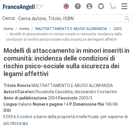
Menu
Cerca:
Main content
Home
riviste
MALTRATTAMENTO E ABUSO ALL’INFANZIA
2003
Modelli di attaccamento in minori inseriti in comunità: incidenza delle
condizioni di rischio psico-sociale sulla sicurezza dei legami affettivi
Modelli di attaccamento in minori inseriti in
comunità: incidenza delle condizioni di
rischio psico-sociale sulla sicurezza dei
legami affettivi
Titolo Rivista
MALTRATTAMENTO E ABUSO ALL’INFANZIA
Autori/Curatori
Rosalinda Cassibba, Alessandro Costantini
Anno di pubblicazione
2004
Fascicolo
2003/3
Lingua
Italiano
Numero pagine
14
P.
Dimensione file
186 KB
DOI
Il DOI è il codice a barre della proprietà intellettuale: per saperne di
più
clicca qui