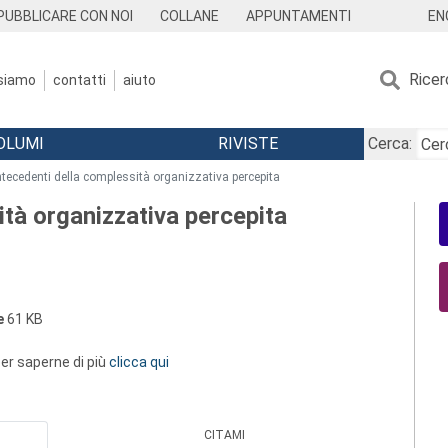
EN
PUBBLICARE CON NOI
COLLANE
APPUNTAMENTI
Ricer
 siamo
contatti
aiuto
OLUMI
RIVISTE
Cerca:
ntecedenti della complessità organizzativa percepita
ità organizzativa percepita
e
61 KB
 per saperne di più
clicca qui
CITAMI