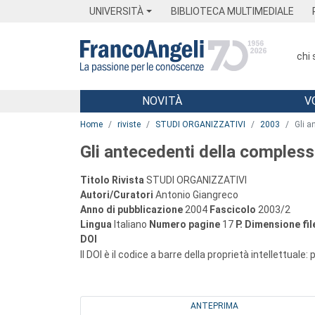
Menu
Main content
Footer
Menu
UNIVERSITÀ
BIBLIOTECA MULTIMEDIALE
chi
NOVITÀ
V
Main content
Home
riviste
STUDI ORGANIZZATIVI
2003
Gli a
Gli antecedenti della compless
Titolo Rivista
STUDI ORGANIZZATIVI
Autori/Curatori
Antonio Giangreco
Anno di pubblicazione
2004
Fascicolo
2003/2
Lingua
Italiano
Numero pagine
17
P.
Dimensione fil
DOI
Il DOI è il codice a barre della proprietà intellettuale:
ANTEPRIMA