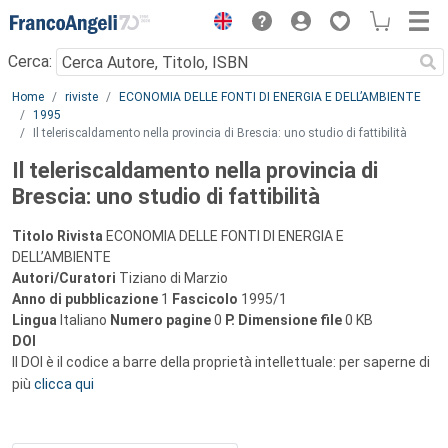
Menu
Cerca:
Main content
Home
riviste
ECONOMIA DELLE FONTI DI ENERGIA E DELL’AMBIENTE
1995
Il teleriscaldamento nella provincia di Brescia: uno studio di fattibilità
Il teleriscaldamento nella provincia di
Brescia: uno studio di fattibilità
Titolo Rivista
ECONOMIA DELLE FONTI DI ENERGIA E
DELL’AMBIENTE
Autori/Curatori
Tiziano di Marzio
Anno di pubblicazione
1
Fascicolo
1995/1
Lingua
Italiano
Numero pagine
0
P.
Dimensione file
0 KB
DOI
Il DOI è il codice a barre della proprietà intellettuale: per saperne di
più
clicca qui