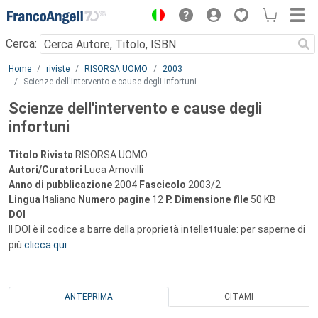
Menu
Cerca:
Main content
Home
riviste
RISORSA UOMO
2003
Scienze dell'intervento e cause degli infortuni
Scienze dell'intervento e cause degli
infortuni
Titolo Rivista
RISORSA UOMO
Autori/Curatori
Luca Amovilli
Anno di pubblicazione
2004
Fascicolo
2003/2
Lingua
Italiano
Numero pagine
12
P.
Dimensione file
50 KB
DOI
Il DOI è il codice a barre della proprietà intellettuale: per saperne di
più
clicca qui
ANTEPRIMA
CITAMI